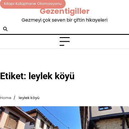
Skip
Kitapi Kütüphane Otomasyonu
Gezentigiller
to
content
Gezmeyi çok seven bir çiftin hikayeleri
Etiket:
leylek köyü
Home
leylek köyü