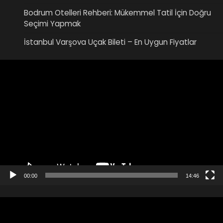
Bodrum Otelleri Rehberi: Mükemmel Tatil İçin Doğru
Seçimi Yapmak
İstanbul Varşova Uçak Bileti – En Uygun Fiyatlar
Video
oynatıcı
00:00
14:46
Video
oynatıcı