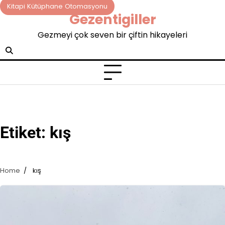
Skip
Kitapi Kütüphane Otomasyonu
Gezentigiller
to
content
Gezmeyi çok seven bir çiftin hikayeleri
Etiket:
kış
Home
kış