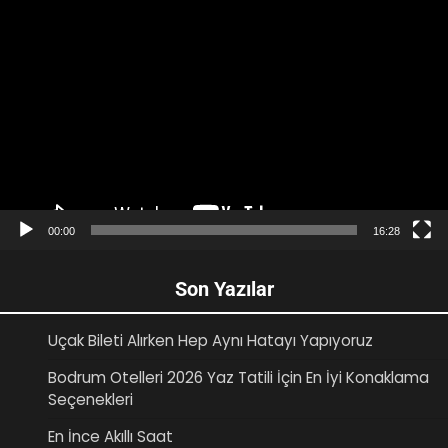
Video
oynatıcı
00:00
16:28
Son Yazılar
Uçak Bileti Alırken Hep Aynı Hatayı Yapıyoruz
Bodrum Otelleri 2026 Yaz Tatili İçin En İyi Konaklama
Seçenekleri
En İnce Akıllı Saat