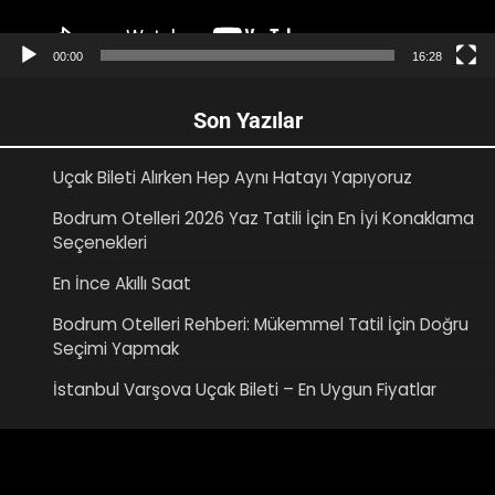
00:00
16:28
Son Yazılar
Uçak Bileti Alırken Hep Aynı Hatayı Yapıyoruz
Bodrum Otelleri 2026 Yaz Tatili İçin En İyi Konaklama
Seçenekleri
En İnce Akıllı Saat
Bodrum Otelleri Rehberi: Mükemmel Tatil İçin Doğru
Seçimi Yapmak
İstanbul Varşova Uçak Bileti – En Uygun Fiyatlar
Video
oynatıcı