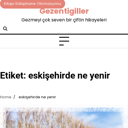
Skip
Kitapi Kütüphane Otomasyonu
Gezentigiller
to
content
Gezmeyi çok seven bir çiftin hikayeleri
Etiket:
eskişehirde ne yenir
Home
eskişehirde ne yenir