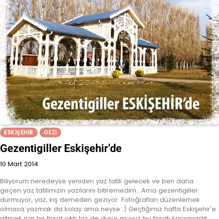
ESKIŞEHIR
GEZI
Gezentigiller Eskişehir’de
10 Mart 2014
Biliyorum neredeyse yeniden yaz tatili gelecek ve ben daha
geçen yaz tatilimizin yazılarını bitiremedim.. Ama gezentigiller
durmuyor, yaz, kış demeden geziyor. Fotoğrafları düzenlemek
olmasa yazmak da kolay ama neyse :) Geçtiğimiz hafta Eskişehir'e
gitmek için bir fırsat çıktı biz de durur muyuz bu fırsatı kaçırmadık