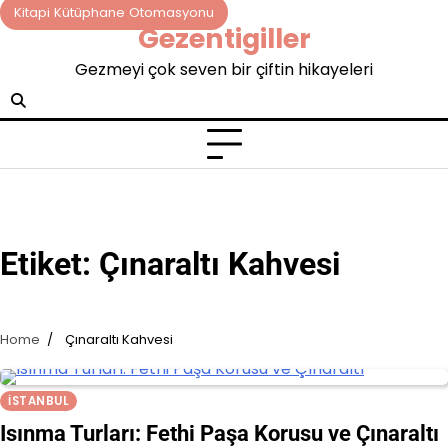
Skip
Kitapi Kütüphane Otomasyonu
Gezentigiller
to
content
Gezmeyi çok seven bir çiftin hikayeleri
Etiket:
Çınaraltı Kahvesi
Home
Çınaraltı Kahvesi
İSTANBUL
Isınma Turları: Fethi Paşa Korusu ve Çınaraltı