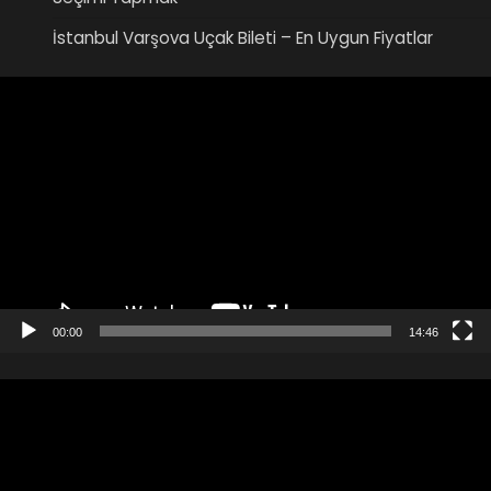
İstanbul Varşova Uçak Bileti – En Uygun Fiyatlar
Video
oynatıcı
00:00
14:46
Video
oynatıcı