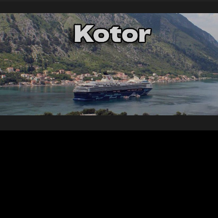
Video
oynatıcı