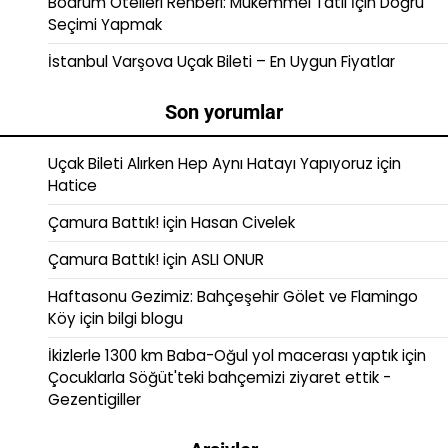
Bodrum Otelleri Rehberi: Mükemmel Tatil İçin Doğru
Seçimi Yapmak
İstanbul Varşova Uçak Bileti – En Uygun Fiyatlar
Son yorumlar
Uçak Bileti Alırken Hep Aynı Hatayı Yapıyoruz
için
Hatice
Çamura Battık!
için
Hasan Civelek
Çamura Battık!
için
ASLI ONUR
Haftasonu Gezimiz: Bahçeşehir Gölet ve Flamingo
Köy
için
bilgi blogu
İkizlerle 1300 km Baba-Oğul yol macerası yaptık
için
Çocuklarla Söğüt'teki bahçemizi ziyaret ettik -
Gezentigiller