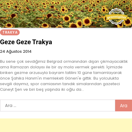
TRAKYA
Geze Geze Trakya
24 Ağustos 2014
Bu sene çok sevdiğimiz Belgrad ormanından dışarı çıkmayacaktık
ama Ramazan dolayısı ile bir ay mola vermek gerekti. İçimizde
biriken gezme arzusuyla bayram tatilini 10 güne tamamlayarak
önce Şahika Hanım'ın memleketi Gönen'e gittik. Bu yolculukta
sevgili dayımız, spor camiasının tanıdık simalarından gazeteci
Cüneyt Şen ve biri beş yaşında iki oğlu da…
Arama: