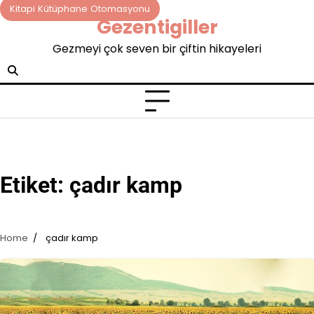
Skip
Kitapi Kütüphane Otomasyonu
Gezentigiller
to
content
Gezmeyi çok seven bir çiftin hikayeleri
Etiket:
çadır kamp
Home
çadır kamp