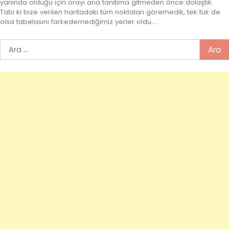
yanında olduğu için orayı ana tanıtıma gitmeden önce dolaştık.
Tabi ki bize verilen haritadaki tüm noktaları göremedik, tek tük de
olsa tabelasını farkedemediğimiz yerler oldu.…
Arama: