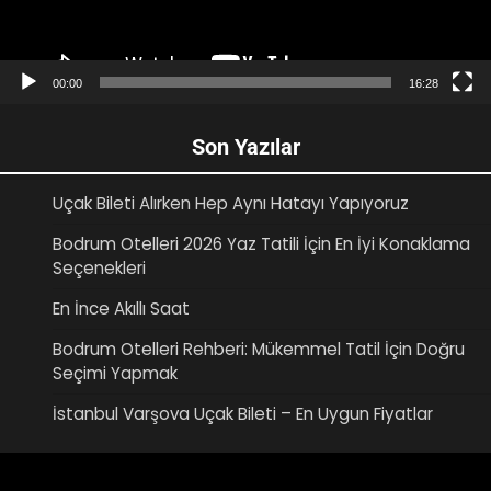
00:00
16:28
Son Yazılar
Uçak Bileti Alırken Hep Aynı Hatayı Yapıyoruz
Bodrum Otelleri 2026 Yaz Tatili İçin En İyi Konaklama
Seçenekleri
En İnce Akıllı Saat
Bodrum Otelleri Rehberi: Mükemmel Tatil İçin Doğru
Seçimi Yapmak
İstanbul Varşova Uçak Bileti – En Uygun Fiyatlar
Video
oynatıcı