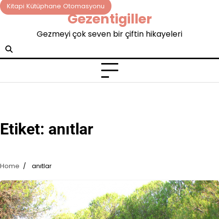
Skip
Kitapi Kütüphane Otomasyonu
Gezentigiller
to
content
Gezmeyi çok seven bir çiftin hikayeleri
Etiket:
anıtlar
Home
anıtlar