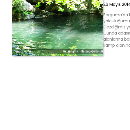
26 Mayıs 201
Bergama'da ba
yolculuğumuzd
Gezdiğimiz ye
Cunda adasın
alanlarına b
kamp alanına