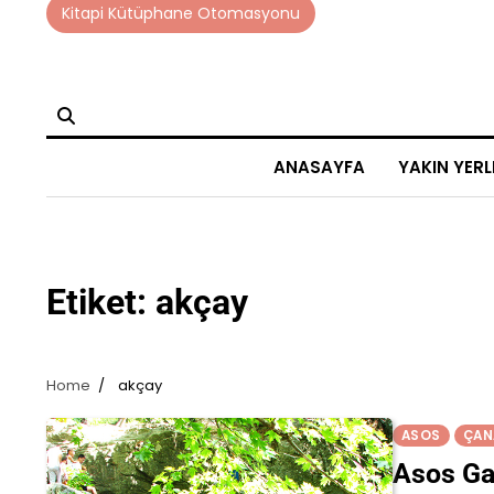
Skip
Kitapi Kütüphane Otomasyonu
to
content
ANASAYFA
YAKIN YERL
Etiket:
akçay
Home
akçay
ASOS
ÇAN
Asos Ga