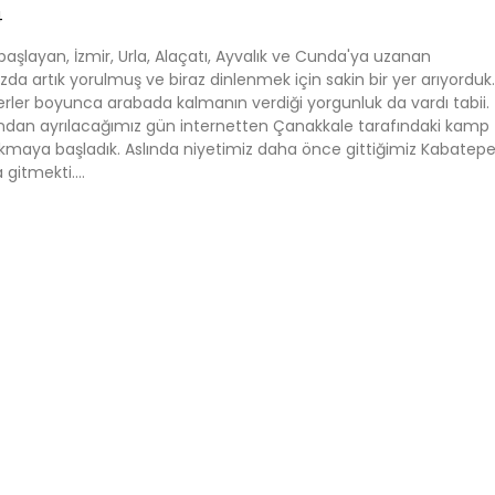
4
şlayan, İzmir, Urla, Alaçatı, Ayvalık ve Cunda'ya uzanan
a artık yorulmuş ve biraz dinlenmek için sakin bir yer arıyorduk.
rler boyunca arabada kalmanın verdiği yorgunluk da vardı tabii.
dan ayrılacağımız gün internetten Çanakkale tarafındaki kamp
akmaya başladık. Aslında niyetimiz daha önce gittiğimiz Kabatep
 gitmekti.…