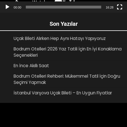
00:00
16:28
Son Yazılar
Uçak Bileti Alırken Hep Aynı Hatayı Yapıyoruz
Bodrum Otelleri 2026 Yaz Tatili İçin En İyi Konaklama
Seçenekleri
En İnce Akıllı Saat
Bodrum Otelleri Rehberi: Mükemmel Tatil İçin Doğru
Seçimi Yapmak
İstanbul Varşova Uçak Bileti – En Uygun Fiyatlar
Video
oynatıcı