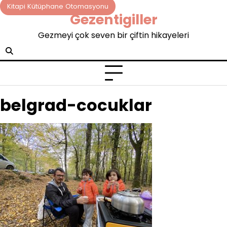
Skip
Kitapi Kütüphane Otomasyonu
Gezentigiller
to
content
Gezmeyi çok seven bir çiftin hikayeleri
belgrad-cocuklar