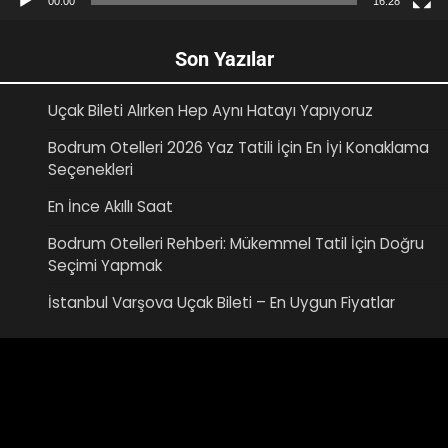
00:00
16:28
Son Yazılar
Uçak Bileti Alırken Hep Aynı Hatayı Yapıyoruz
Bodrum Otelleri 2026 Yaz Tatili İçin En İyi Konaklama
Seçenekleri
En İnce Akıllı Saat
Bodrum Otelleri Rehberi: Mükemmel Tatil İçin Doğru
Seçimi Yapmak
İstanbul Varşova Uçak Bileti – En Uygun Fiyatlar
Video
oynatıcı