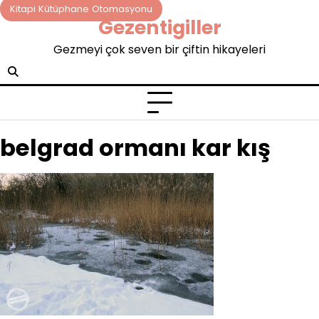
Skip
Kitapi Kütüphane Otomasyonu
Gezentigiller
to
content
Gezmeyi çok seven bir çiftin hikayeleri
belgrad ormanı kar kış