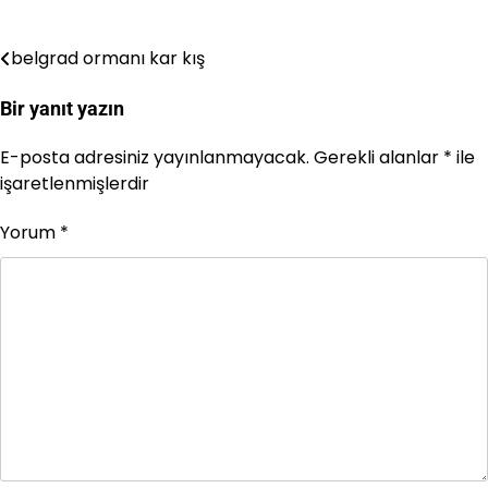
belgrad ormanı kar kış
Yazı
gezinmesi
Bir yanıt yazın
E-posta adresiniz yayınlanmayacak.
Gerekli alanlar
*
ile
işaretlenmişlerdir
Yorum
*