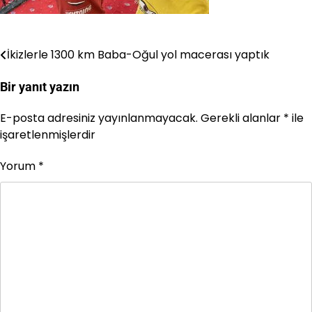
İkizlerle 1300 km Baba-Oğul yol macerası yaptık
Yazı
gezinmesi
Bir yanıt yazın
E-posta adresiniz yayınlanmayacak.
Gerekli alanlar
*
ile
işaretlenmişlerdir
Yorum
*