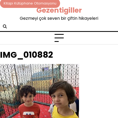
Skip
Kitapi Kütüphane Otomasyonu
Gezentigiller
to
content
Gezmeyi çok seven bir çiftin hikayeleri
IMG_010882