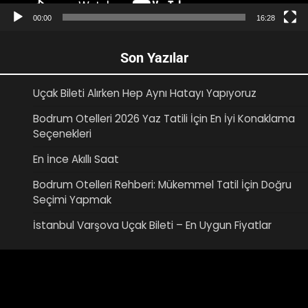
00:00
16:28
Son Yazılar
Uçak Bileti Alırken Hep Aynı Hatayı Yapıyoruz
Bodrum Otelleri 2026 Yaz Tatili İçin En İyi Konaklama
Seçenekleri
En İnce Akıllı Saat
Bodrum Otelleri Rehberi: Mükemmel Tatil İçin Doğru
Seçimi Yapmak
İstanbul Varşova Uçak Bileti – En Uygun Fiyatlar
Video
oynatıcı