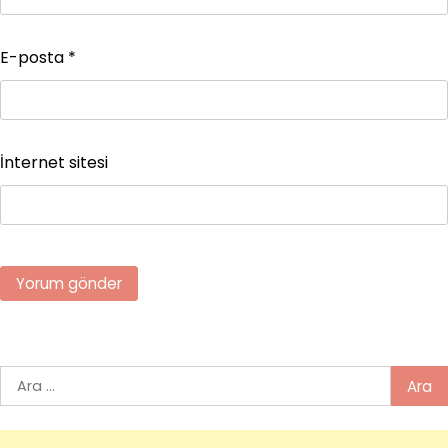
E-posta
*
İnternet sitesi
Arama: