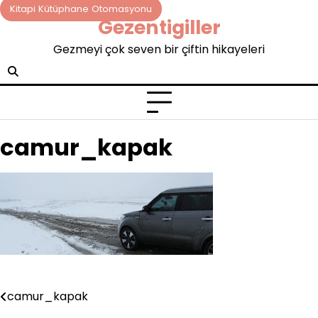
Skip
Kitapi Kütüphane Otomasyonu
Gezentigiller
to
content
Gezmeyi çok seven bir çiftin hikayeleri
camur_kapak
camur_kapak
Yazı