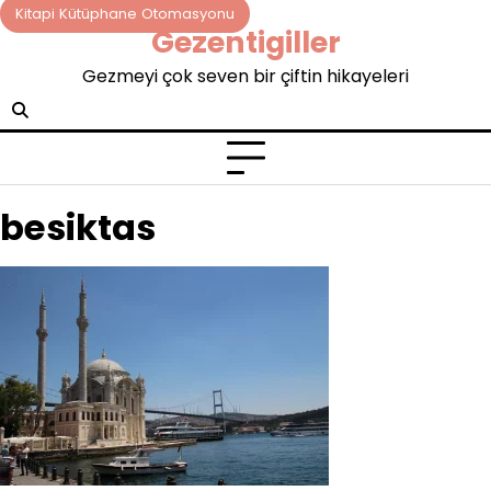
Skip
Kitapi Kütüphane Otomasyonu
Gezentigiller
to
content
Gezmeyi çok seven bir çiftin hikayeleri
besiktas