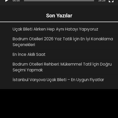
00:00
16:28
Son Yazılar
Uçak Bileti Alırken Hep Aynı Hatayı Yapıyoruz
Bodrum Otelleri 2026 Yaz Tatili İçin En İyi Konaklama
Seçenekleri
En İnce Akıllı Saat
Bodrum Otelleri Rehberi: Mükemmel Tatil İçin Doğru
Seçimi Yapmak
İstanbul Varşova Uçak Bileti – En Uygun Fiyatlar
Video
oynatıcı