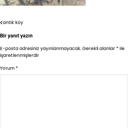
antik köy
Yazı
gezinmesi
Bir yanıt yazın
E-posta adresiniz yayınlanmayacak.
Gerekli alanlar
*
ile
işaretlenmişlerdir
Yorum
*