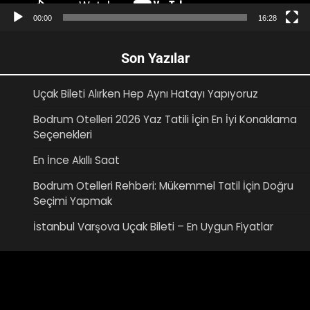
00:00
16:28
Son Yazılar
Uçak Bileti Alırken Hep Aynı Hatayı Yapıyoruz
Bodrum Otelleri 2026 Yaz Tatili İçin En İyi Konaklama
Seçenekleri
En İnce Akıllı Saat
Bodrum Otelleri Rehberi: Mükemmel Tatil İçin Doğru
Seçimi Yapmak
İstanbul Varşova Uçak Bileti – En Uygun Fiyatlar
Video
oynatıcı