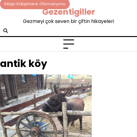
Skip
Kitapi Kütüphane Otomasyonu
Gezentigiller
to
content
Gezmeyi çok seven bir çiftin hikayeleri
antik köy