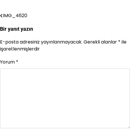
IMG_4620
Yazı
gezinmesi
Bir yanıt yazın
E-posta adresiniz yayınlanmayacak.
Gerekli alanlar
*
ile
işaretlenmişlerdir
Yorum
*