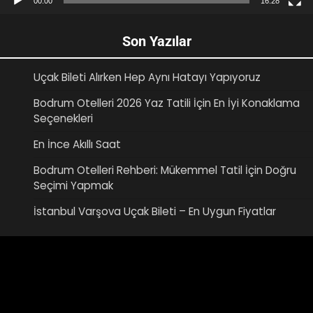
00:00
16:28
Son Yazılar
Uçak Bileti Alırken Hep Aynı Hatayı Yapıyoruz
Bodrum Otelleri 2026 Yaz Tatili İçin En İyi Konaklama
Seçenekleri
En İnce Akıllı Saat
Bodrum Otelleri Rehberi: Mükemmel Tatil İçin Doğru
Seçimi Yapmak
İstanbul Varşova Uçak Bileti – En Uygun Fiyatlar
Video
oynatıcı