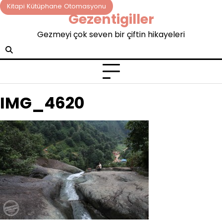
Skip
Kitapi Kütüphane Otomasyonu
Gezentigiller
to
content
Gezmeyi çok seven bir çiftin hikayeleri
IMG_4620