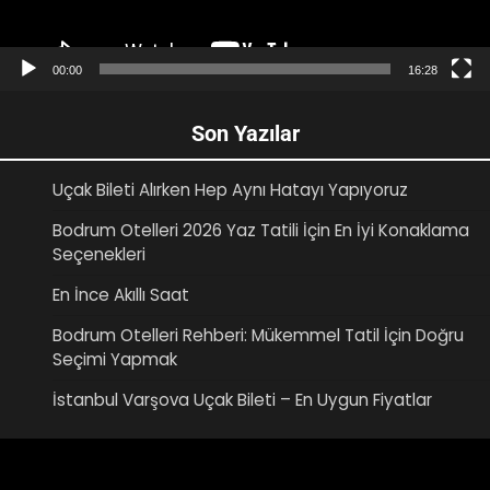
00:00
16:28
Son Yazılar
Uçak Bileti Alırken Hep Aynı Hatayı Yapıyoruz
Bodrum Otelleri 2026 Yaz Tatili İçin En İyi Konaklama
Seçenekleri
En İnce Akıllı Saat
Bodrum Otelleri Rehberi: Mükemmel Tatil İçin Doğru
Seçimi Yapmak
İstanbul Varşova Uçak Bileti – En Uygun Fiyatlar
Video
oynatıcı