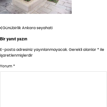
Günübirlik Ankara seyahati
Yazı
gezinmesi
Bir yanıt yazın
E-posta adresiniz yayınlanmayacak.
Gerekli alanlar
*
ile
işaretlenmişlerdir
Yorum
*