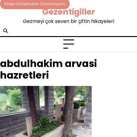
Skip
Kitapi Kütüphane Otomasyonu
Gezentigiller
to
content
Gezmeyi çok seven bir çiftin hikayeleri
abdulhakim arvasi
hazretleri