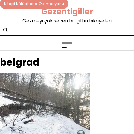
Skip
Kitapi Kütüphane Otomasyonu
Gezentigiller
to
content
Gezmeyi çok seven bir çiftin hikayeleri
belgrad