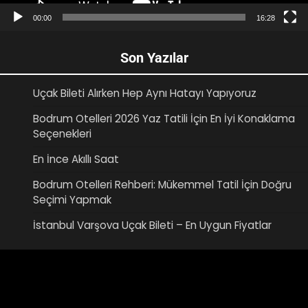
00:00
16:28
Son Yazılar
Uçak Bileti Alırken Hep Aynı Hatayı Yapıyoruz
Bodrum Otelleri 2026 Yaz Tatili İçin En İyi Konaklama
Seçenekleri
En İnce Akıllı Saat
Bodrum Otelleri Rehberi: Mükemmel Tatil İçin Doğru
Seçimi Yapmak
İstanbul Varşova Uçak Bileti – En Uygun Fiyatlar
Video
oynatıcı