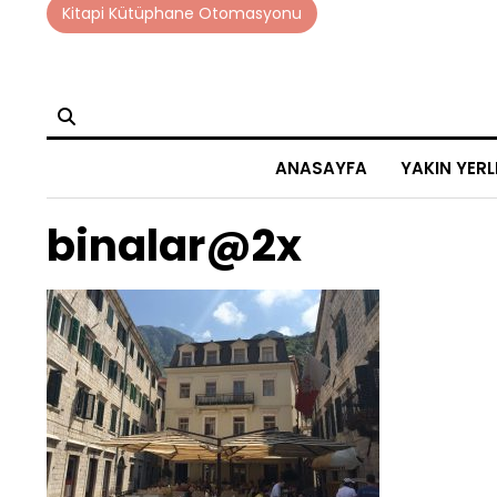
Skip
Kitapi Kütüphane Otomasyonu
to
content
ANASAYFA
YAKIN YERL
binalar@2x