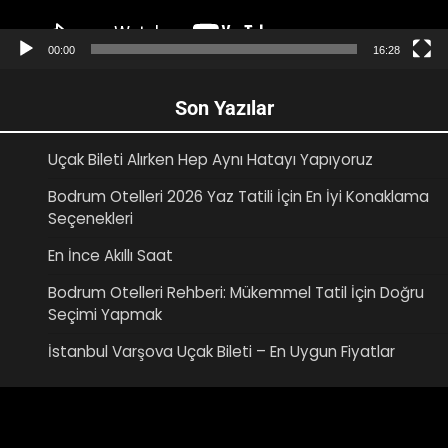
00:00
16:28
Son Yazılar
Uçak Bileti Alırken Hep Aynı Hatayı Yapıyoruz
Bodrum Otelleri 2026 Yaz Tatili İçin En İyi Konaklama
Seçenekleri
En İnce Akıllı Saat
Bodrum Otelleri Rehberi: Mükemmel Tatil İçin Doğru
Seçimi Yapmak
İstanbul Varşova Uçak Bileti – En Uygun Fiyatlar
Video
oynatıcı