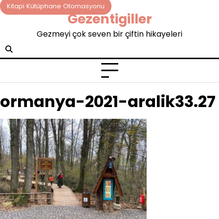
Skip
Kitapi Kütüphane Otomasyonu
Gezentigiller
to
content
Gezmeyi çok seven bir çiftin hikayeleri
ormanya-2021-aralik33.27