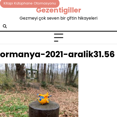
Skip
Kitapi Kütüphane Otomasyonu
Gezentigiller
to
content
Gezmeyi çok seven bir çiftin hikayeleri
ormanya-2021-aralik31.56