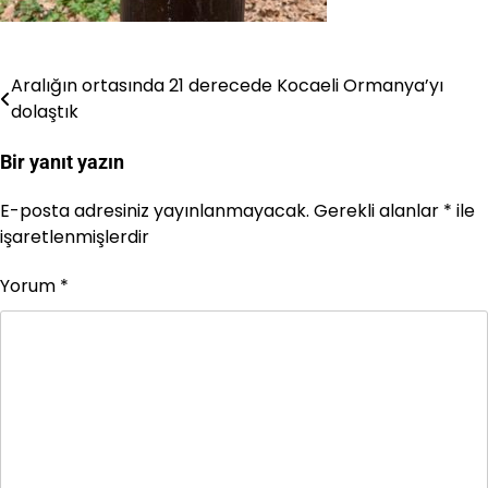
Aralığın ortasında 21 derecede Kocaeli Ormanya’yı
Yazı
dolaştık
gezinmesi
Bir yanıt yazın
E-posta adresiniz yayınlanmayacak.
Gerekli alanlar
*
ile
işaretlenmişlerdir
Yorum
*