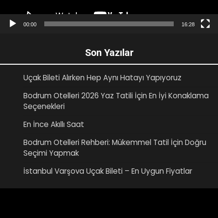
00:00
16:28
Son Yazılar
Uçak Bileti Alırken Hep Aynı Hatayı Yapıyoruz
Bodrum Otelleri 2026 Yaz Tatili İçin En İyi Konaklama
Seçenekleri
En İnce Akıllı Saat
Bodrum Otelleri Rehberi: Mükemmel Tatil İçin Doğru
Seçimi Yapmak
İstanbul Varşova Uçak Bileti – En Uygun Fiyatlar
Video
oynatıcı