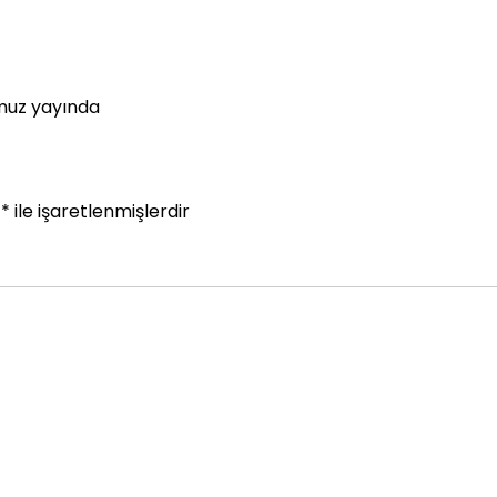
umuz yayında
r
*
ile işaretlenmişlerdir