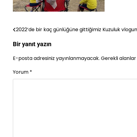
2022’de bir kaç günlüğüne gittiğimiz Kuzuluk vlog
Yazı
gezinmesi
Bir yanıt yazın
E-posta adresiniz yayınlanmayacak.
Gerekli alanla
Yorum
*